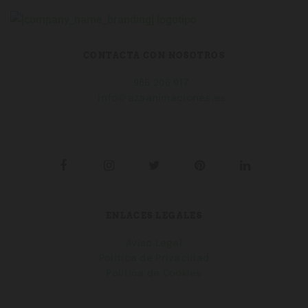
CONTACTA CON NOSOTROS

965 206 917

info@azaanimaciones.es

Calle Mariano Benlliure, 16
local, 03009 Alicante, (Alicante)
ENLACES LEGALES
Aviso Legal
Política de Privacidad
Política de Cookies