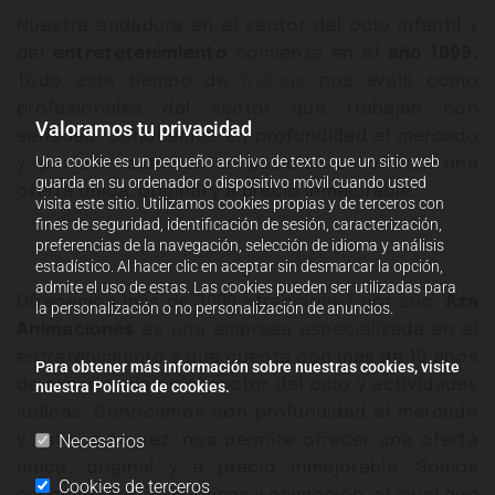
Nuestra andadura en el sector del ocio infantil y
del
entretetenimiento
comienza en el
año 1999.
Todo este tiempo de
trabajo
nos avala como
profesionales del sector que trabajan con
Valoramos tu privacidad
seriedad. Conocemos en profundidad el mercado
Una cookie es un pequeño archivo de texto que un sitio web
y, por ello, estamos en posición de ofrecer una
guarda en su ordenador o dispositivo móvil cuando usted
oferta única, original y a precio inmejorable.
visita este sitio. Utilizamos cookies propias y de terceros con
fines de seguridad, identificación de sesión, caracterización,
preferencias de la navegación, selección de idioma y análisis
estadístico. Al hacer clic en aceptar sin desmarcar la opción,
admite el uso de estas. Las cookies pueden ser utilizadas para
Ofrecemos más de 3000 atracciones por año.
Aza
la personalización o no personalización de anuncios.
Animaciones
es una empresa especializada en el
entretenimiento y que cuenta con más de 19 años
Para obtener más información sobre nuestras cookies, visite
de experiencia en el sector del ocio y actividades
nuestra Política de cookies.
lúdicas. Conocemos con profundidad el mercado
Necesarios
y esto, a su vez, nos permite ofrecer una oferta
única, original y a precio inmejorable. Somos
Cookies de terceros