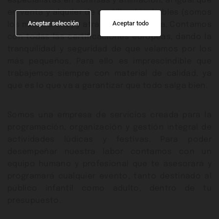
especialistas en sonrisas y animación, al igual que
en venta y alquiler de castillos hinchables (somos
Aceptar selección
Aceptar todo
los número uno) y atracciones de feria. Contamos
con todas las certificaciones europeas, dando la
tranquilidad y seguridad de que velamos por los
más pequeños. Para ello es imprescindible que
trabajemos siempre con material de calidad, ya
que es lo que va a garantizar que todo salga bien.
Somos una empresa de servicios creada para la
programación, organización y gestión integral de
actividades lúdicas y festivas. Para poder
desempeñar nuestra labor contamos con un
equipo humano y profesional que te asesorará y
programará cualquier evento, tanto destinado al
público infantil como adulto, dentro de tu
presupuesto.